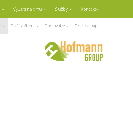
e
Využití na trhu
Služby
Kontakty
ní
Další zařízení
Dopravníky
Drtič na papír