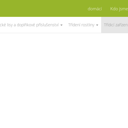
domácí
Kdo jsm
ké lisy a doplňkové příslušenství
Třídení rostliny
Třídicí zaříze