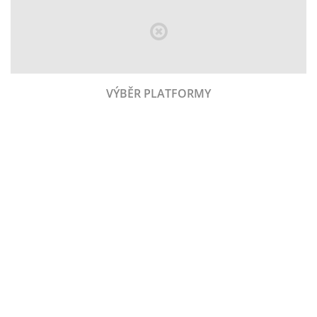
VÝBĚR PLATFORMY