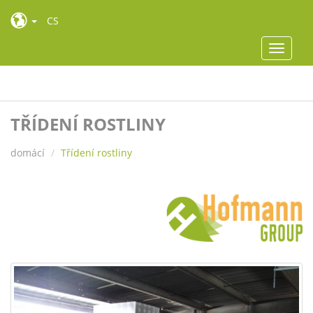
CS
Toggle
navigat
Toggle
navigat
TŘÍDENÍ ROSTLINY
domácí
Třídení rostliny