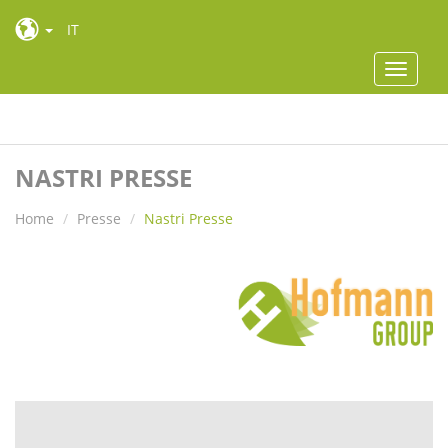
IT
Toggle
navigat
Toggle
navigat
NASTRI PRESSE
Home
Presse
Nastri Presse