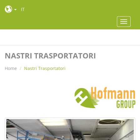
IT
Toggle
navigat
Toggle
navigat
NASTRI TRASPORTATORI
Home
Nastri Trasportatori