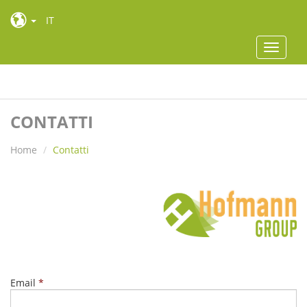
IT
Toggle
navigat
Toggle
navigat
CONTATTI
Home
Contatti
Email