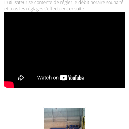
L’utilisateur se contente de régler le débit horaire souhaité
et tous les réglages s’effectuent ensuite